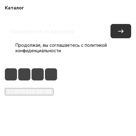
Каталог
Акции
Бренды
Блог
Контакты
Наши представительства
Продолжая, вы соглашаетесь с
политикой
конфиденциальности
+7 (921) 554-69-04
order@glassfurnitura.ru
Центральный офис, Набережная реки Смоленки д. 5,
стр.2 Адрес склада, ул Седова д. 13Ж (заезд с ул.
Автогенная)