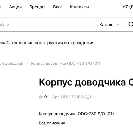
+7 (
я
Акции
Бренды
Блог
Контакты
Каталог
ика
Стеклянные конструкции и ограждения
–
ой доводчик
Корпус доводчика ODC-730 S/O (01)
Корпус доводчика 
0
Арт.
ODC-730ВS/O_01
Корпус доводчика ODC-730 S/O (01)
Все описание