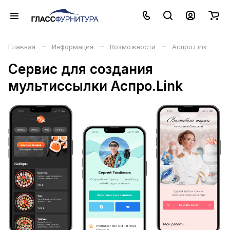
–
–
–
Главная
Информация
Возможности
Аспро.Link
Сервис для создания
мультиссылки Аспро.Link