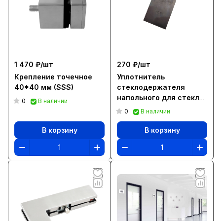
1 470 ₽/
шт
270 ₽/
шт
Крепление точечное
Уплотнитель
40*40 мм (SSS)
стеклодержателя
напольного для стекла
0
В наличии
17,52 мм
0
В наличии
В корзину
В корзину