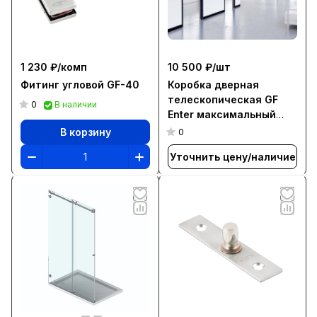
1 230 ₽/
комп
10 500 ₽/
шт
Фитинг угловой GF-40
Коробка дверная
телескопическая GF
0
В наличии
Enter максимальный
проём 945х2170 мм
В корзину
0
Уточнить цену/наличие