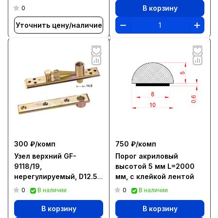
стекла 12 мм, L=3000
В корзину
0
мм, серебро
Уточнить цену/наличие
300 ₽/
комп
750 ₽/
комп
Узел верхний GF-
Порог акриловый
9118/19,
высотой 5 мм L=2000
нерегулируемый, D12.5
мм, с клейкой лентой
и вставка под доводчик
0
0
В наличии
В наличии
В корзину
В корзину