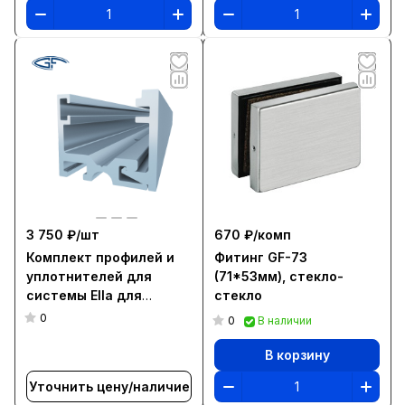
3 750 ₽/
шт
670 ₽/
комп
Комплект профилей и
Фитинг GF-73
уплотнителей для
(71*53мм), стекло-
системы Ella для
стекло
стекла 12 мм, L=3000
0
0
В наличии
мм, серебро
В корзину
Уточнить цену/наличие